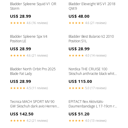
Bladder Spleene Squid V1 OR
Bladder Eleveight WS V1 2018
Storm
QM:9
US$ 28.99
US$ 48.00
★★★★★
4.6 (16 reviews)
★★★★★
4.6 (21 reviews)
Bladder Spleene Spx V4
Bladder Best Bularoo V2 2010
Position:LE
Position:S1L
US$ 28.99
US$ 28.99
★★★★★
4.6 (21 reviews)
★★★★★
4.0 (14 reviews)
Bladder North Orbit Pro 2025
Nordica THE CRUISE 100
Blade Fat Lady
Skischuh anthracite black white
Herren Größe:MP 29.0 - EU
US$ 28.99
US$ 115.00
44.5
★★★★★
4.5 (11 reviews)
★★★★★
5.0 (17 reviews)
Tecnica MACH SPORT MV 90
EPITACT flex Aktivitäts-
GW Skischuh dark avio Herren
Daumenbandage L 17-19cm re
BASE
Zahnzwischenraumreinigung
US$ 142.50
US$ 51.20
★★★★★
4.2 (21 reviews)
★★★★★
4.0 (13 reviews)