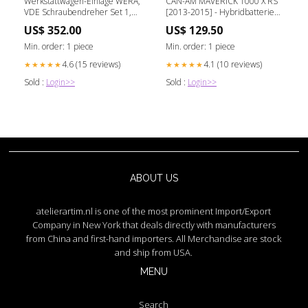
Werkstattwagen-Einlage WERA,
CAN-AM MAVERICK 1000 X RS
VDE Schraubendreher Set 1,
[2013-2015] - Hybridbatterie
16‑teilig 175700
für ATV/UTV Moto Guzzi V
US$ 352.00
US$ 129.50
Min. order: 1 piece
Min. order: 1 piece
4.6 (15 reviews)
4.1 (10 reviews)
★★★★★
★★★★★
Sold :
Login>>
Sold :
Login>>
ABOUT US
atelierartim.nl is one of the most prominent Import/Export
Company in New York that deals directly with manufacturers
from China and first-hand importers. All Merchandise are stock
and ship from USA.
MENU
Search