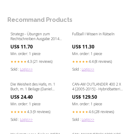
Recommand Products
Stratego - Übungen zum
Fußball I Wissen in Rätseln
Rechtschreiben Ausgabe 2014
(Roland Henke)
US$ 11.70
US$ 11.30
Min. order: 1 piece
Min. order: 1 piece
4.3 (21 reviews)
4.4 (8 reviews)
★★★★★
★★★★★
Sold :
Login>>
Sold :
Login>>
Die Weisheit des Hafis, m. 1
CAN-AM OUTLANDER 400 2 X
Buch, m. 1 Beilage (Daniel
4 [2005-2015] - Hybridbatterie
Ladinsky)
Speed Triple 675
US$ 24.40
US$ 129.50
Min. order: 1 piece
Min. order: 1 piece
4.3 (9 reviews)
4.6 (28 reviews)
★★★★★
★★★★★
Sold :
Login>>
Sold :
Login>>