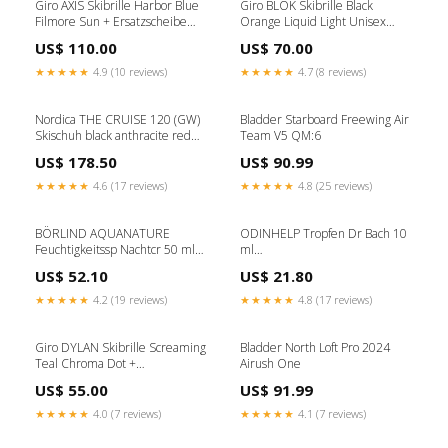
Giro AXIS Skibrille Harbor Blue
Giro BLOK Skibrille Black
Filmore Sun + Ersatzscheibe
Orange Liquid Light Unisex
Herren Bekleidung & Schuhe
Wasserskiing
US$ 110.00
US$ 70.00
★★★★★
4.9 (10 reviews)
★★★★★
4.7 (8 reviews)
Nordica THE CRUISE 120 (GW)
Bladder Starboard Freewing Air
Skischuh black anthracite red
Team V5 QM:6
Herren Größe:MP 28.5 - EU 44
US$ 178.50
US$ 90.99
★★★★★
4.6 (17 reviews)
★★★★★
4.8 (25 reviews)
BÖRLIND AQUANATURE
ODINHELP Tropfen Dr Bach 10
Feuchtigkeitssp Nachtcr 50 ml
ml
FacialSkinCareMakeUp_EyeCare
FacialSkinCareMakeUp_Complexion
US$ 52.10
US$ 21.80
★★★★★
4.2 (19 reviews)
★★★★★
4.8 (17 reviews)
Giro DYLAN Skibrille Screaming
Bladder North Loft Pro 2024
Teal Chroma Dot +
Airush One
Ersatzscheibe Damen Carbon
US$ 55.00
US$ 91.99
★★★★★
4.0 (7 reviews)
★★★★★
4.1 (7 reviews)