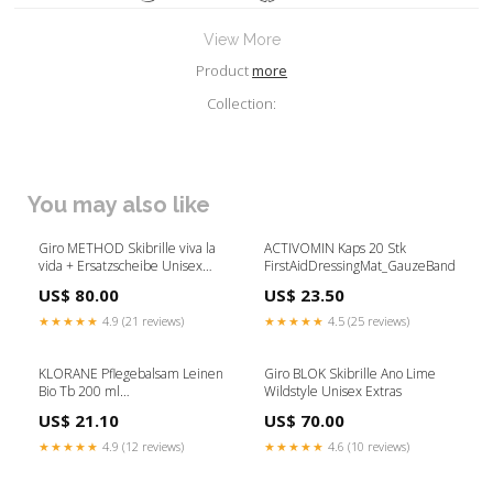
View More
Product
more
Collection:
You may also like
Giro METHOD Skibrille viva la
ACTIVOMIN Kaps 20 Stk
vida + Ersatzscheibe Unisex
FirstAidDressingMat_GauzeBandages
Brillen
US$ 80.00
US$ 23.50
★★★★★
4.9 (21 reviews)
★★★★★
4.5 (25 reviews)
KLORANE Pflegebalsam Leinen
Giro BLOK Skibrille Ano Lime
Bio Tb 200 ml
Wildstyle Unisex Extras
RelaxationSleepMood_MoodSwings
US$ 21.10
US$ 70.00
★★★★★
4.9 (12 reviews)
★★★★★
4.6 (10 reviews)