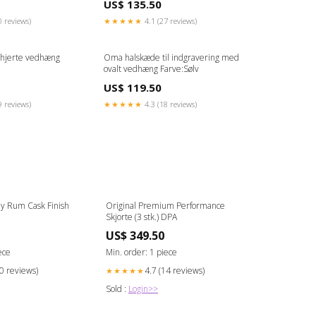
US$ 135.50
0 reviews)
★★★★★
4.1 (27 reviews)
 hjerte vedhæng
Oma halskæde til indgravering med
ovalt vedhæng Farve:Sølv
US$ 119.50
9 reviews)
★★★★★
4.3 (18 reviews)
y Rum Cask Finish
Original Premium Performance
Skjorte (3 stk.) DPA
US$ 349.50
ece
Min. order: 1 piece
20 reviews)
4.7 (14 reviews)
★★★★★
Sold :
Login>>