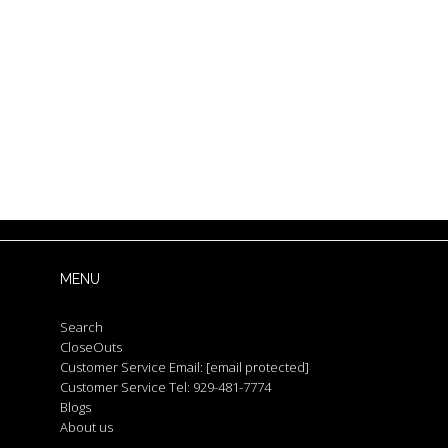
MENU
Search
CloseOuts
Customer Service Email:
[email protected]
Customer Service Tel: 929-481-7774
Blogs
About us