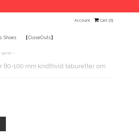
Account
Cart: (
0
)
s Shoes
【CloseOuts】
spiret –
 80-100 mm kridthvid taburetter om