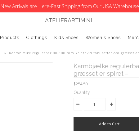
New Arrivals are Here-Fast Shipping from Our USA Warehouse
ATELIERARTIM.NL
 Products
Clothings
Kids Shoes
Women's Shoes
Men'
»
Karmbjælke regulerbar 80-100 mm kridthvid taburetter om græsset er 
Karmbjælke regulerbar
græsset er spiret –
$254.50
Quantity