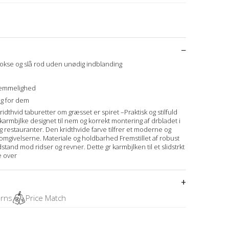
vokse og slå rod uden unødig indblanding
kvemmelighed
lg for dem
thvid taburetter om græsset er spiret –Praktisk og stilfuld
karmbjlke designet til nem og korrekt montering af drbladet i
 restauranter. Den kridthvide farve tilfrer et moderne og
r omgivelserne. Materiale og holdbarhed Fremstillet af robust
tand mod ridser og revner. Dette gr karmbjlken til et slidstrkt
e over
urns
Price Match