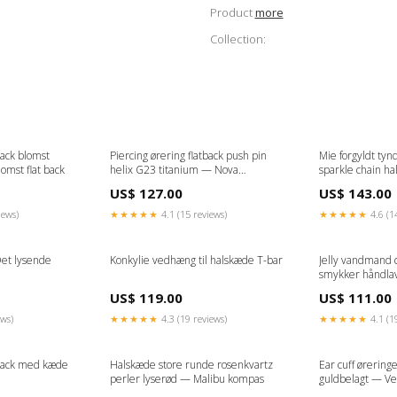
Product
more
Collection:
back blomst
Piercing ørering flatback push pin
Mie forgyldt tyn
omst flat back
helix G23 titanium — Nova
sparkle chain ha
Farve:Guld
cm
US$ 127.00
US$ 143.00
iews)
★★★★★
4.1 (15 reviews)
★★★★★
4.6 (1
Det lysende
Konkylie vedhæng til halskæde T-bar
Jelly vandmand 
smykker håndla
US$ 119.00
US$ 111.00
ews)
★★★★★
4.3 (19 reviews)
★★★★★
4.1 (1
tback med kæde
Halskæde store runde rosenkvartz
Ear cuff ørering
perler lyserød — Malibu kompas
guldbelagt — Veg