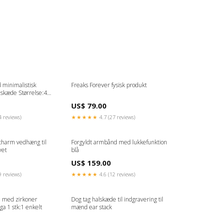
d minimalistisk
Freaks Forever fysisk produkt
lskæde Størrelse:45
US$ 79.00
4 reviews)
★★★★★
4.7 (27 reviews)
charm vedhæng til
Forgyldt armbånd med lukkefunktion
vet
blå
US$ 159.00
9 reviews)
★★★★★
4.6 (12 reviews)
e med zirkoner
Dog tag halskæde til indgravering til
a 1 stk:1 enkelt
mænd ear stack