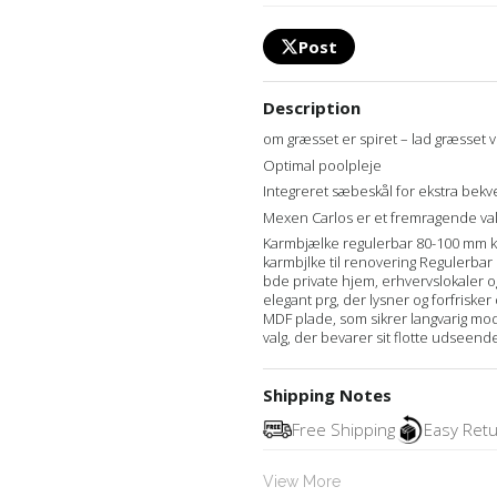
Post
Description
om græsset er spiret – lad græsset 
Optimal poolpleje
Integreret sæbeskål for ekstra be
Mexen Carlos er et fremragende va
Karmbjælke regulerbar 80-100 mm krid
karmbjlke til renovering Regulerbar 
bde private hjem, erhvervslokaler og
elegant prg, der lysner og forfriske
MDF plade, som sikrer langvarig mods
valg, der bevarer sit flotte udseend
Shipping Notes
Free Shipping
Easy Ret
View More