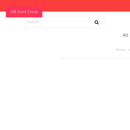
50$ Store Credit
All
Home
»