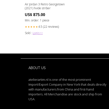
Air Jordan 3 Retro Georgetown
(2021) hvide striber
US$ 875.00
Min. order: 1 piece
4.5 (22 reviews)
★★★★★
Sold :
Login>>
ABOUT US
atelierartim.nl is one of the most prominent
Import/Export Company in New York that deals directly
with manufacturers from China and first-hand
importers. All Merchandise are stock and ship from
USA.