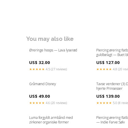
You may also like
Øreringe hoops — Lava lyserød
Piercing ørering flat
guldbelagt — Buet bl
US$ 32.00
US$ 127.00
★★★★★
4.5 (27 reviews)
★★★★★
4.8 (20 rev
Gråmænd Disney
Tavse verdener (3) 
hjerte Prinsesser
US$ 49.00
US$ 139.00
★★★★★
4.6 (20 reviews)
★★★★★
5.0 (8 revi
Luma forgyldt armbånd med
Piercing ørering fla
zirkoner organiske former
— Indie Farve:Sølv