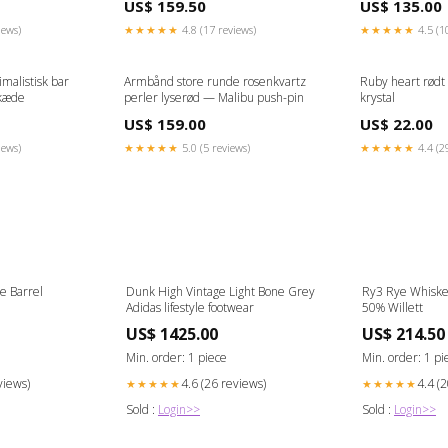
US$ 159.50
US$ 135.00
iews)
★★★★★
4.8 (17 reviews)
★★★★★
4.5 (1
imalistisk bar
Armbånd store runde rosenkvartz
Ruby heart rødt
dkæde
perler lyserød — Malibu push-pin
krystal
US$ 159.00
US$ 22.00
iews)
★★★★★
5.0 (5 reviews)
★★★★★
4.4 (2
e Barrel
Dunk High Vintage Light Bone Grey
Ry3 Rye Whiske
Adidas lifestyle footwear
50% Willett
US$ 1425.00
US$ 214.50
Min. order: 1 piece
Min. order: 1 pi
views)
4.6 (26 reviews)
4.4 (
★★★★★
★★★★★
Sold :
Login>>
Sold :
Login>>