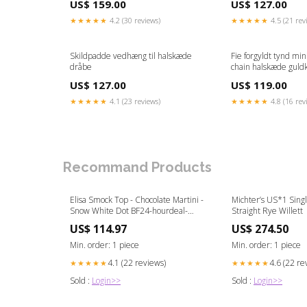
US$ 159.00
US$ 127.00
★★★★★
4.2 (30 reviews)
★★★★★
4.5 (21 rev
Skildpadde vedhæng til halskæde
Fie forgyldt tynd min
dråbe
chain halskæde gul
US$ 127.00
US$ 119.00
★★★★★
4.1 (23 reviews)
★★★★★
4.8 (16 rev
Recommand Products
Elisa Smock Top - Chocolate Martini -
Michter’s US*1 Singl
Snow White Dot BF24-hourdeal-
Straight Rye Willett
1325
US$ 114.97
US$ 274.50
Min. order: 1 piece
Min. order: 1 piece
4.1 (22 reviews)
4.6 (22 re
★★★★★
★★★★★
Sold :
Login>>
Sold :
Login>>